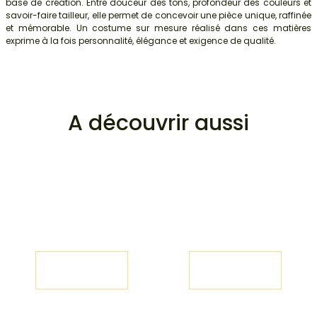
base de création. Entre douceur des tons, profondeur des couleurs et
savoir-faire tailleur, elle permet de concevoir une pièce unique, raffinée
et mémorable. Un costume sur mesure réalisé dans ces matières
exprime à la fois personnalité, élégance et exigence de qualité.
A découvrir aussi
SUR MESURE
SUR MESURE
MARIAGE
HOMME