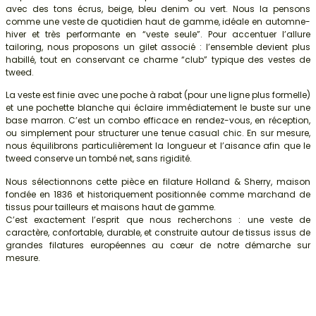
avec des tons écrus, beige, bleu denim ou vert. Nous la pensons
comme une veste de quotidien haut de gamme, idéale en automne-
hiver et très performante en “veste seule”. Pour accentuer l’allure
tailoring, nous proposons un gilet associé : l’ensemble devient plus
habillé, tout en conservant ce charme “club” typique des vestes de
tweed.
La veste est finie avec une poche à rabat (pour une ligne plus formelle)
et une pochette blanche qui éclaire immédiatement le buste sur une
base marron. C’est un combo efficace en rendez-vous, en réception,
ou simplement pour structurer une tenue casual chic. En sur mesure,
nous équilibrons particulièrement la longueur et l’aisance afin que le
tweed conserve un tombé net, sans rigidité.
Nous sélectionnons cette pièce en filature Holland & Sherry, maison
fondée en 1836 et historiquement positionnée comme marchand de
tissus pour tailleurs et maisons haut de gamme.
C’est exactement l’esprit que nous recherchons : une veste de
caractère, confortable, durable, et construite autour de tissus issus de
grandes filatures européennes au cœur de notre démarche sur
mesure.